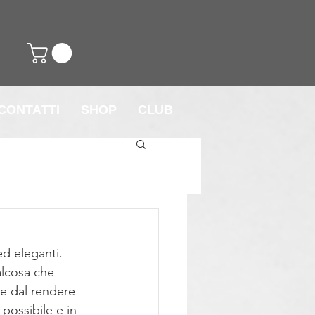
CONTATTI
SHOP
CLUB
n
ed eleganti.
lcosa che 
e dal rendere 
ossibile e in 