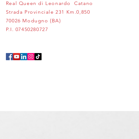
Real Queen di Leonardo Catano
Queen al LevanteFor 2026:
Strada Provinciale 231 Km.0,850
orni di gioco, incontri e
70026 Modugno (BA)
 soddisfazioni
P.I. 07450280727