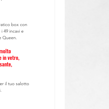
pratico box con 
i 49 incavi e 
lie Queen.
molto 
 in vetro, 
sante, 
 il tuo salotto 
.