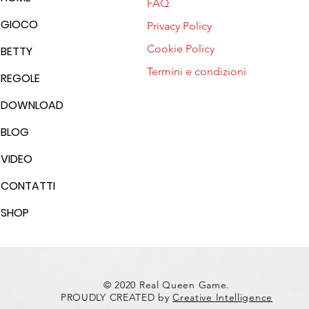
FAQ
Al Nodo Galattica di Modugno
Real 
GIOCO
Privacy Policy
torna il Real Queen Party: una
due gi
Cookie Policy
BETTY
serata tra gioco, sfide e
tante
Termini e condizioni
divertimento
REGOLE
DOWNLOAD
BLOG
VIDEO
CONTATTI
SHOP
© 2020 Real Queen Game.
PROUDLY CREATED by
Creative Intelligence