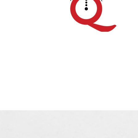
Real Queen Party 2026, al nodo
Galattica di Modugno la
community diventa reale